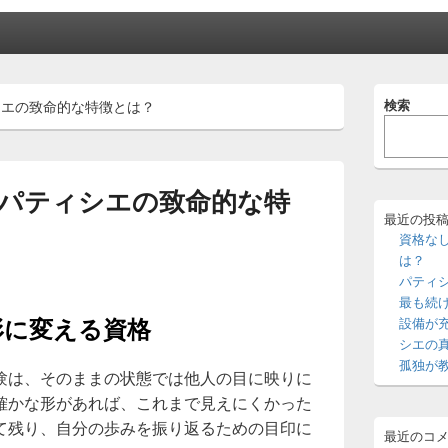
メ
検索
シエの致命的な特徴とは？
イ
ン
サ
イ
ド
パティシエの致命的な特
バ
ー
最近の投
ウ
資格な
ィ
は？
ジ
パティ
ェ
最も続
ッ
形に変える資格
設備が
ト
エ
シエの
リ
孤独が
験は、そのままの状態では他人の目に映りに
ア
確かな形があれば、これまで見えにくかった
て残り、自分の歩みを振り返るための目印に
最近のコ