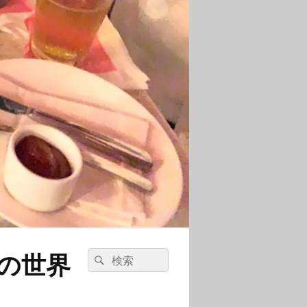
の世界
検
検
索:
索