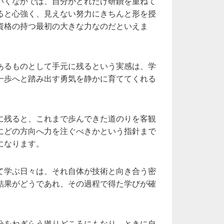
いくなかでは、自分がどれだけ研鑽を重ねて
ると心強く、見えない努力にきちんと形を授
資格の持つ最初の大きな力なのだといえま
あるものとして手元に残るという実感は、学
一歩へと踏み出す勇気を静かに育ててくれる
に残ると、これまで歩んできた道のりを客観
にどの方向へ力を注ぐべきかという指針まで
になります。
て学ぶ日々は、それ自体が技術と向き合う密
結果がどうであれ、その過程で得た学びが確
。
分をねぎらう拠りどころにもなり、ときに自