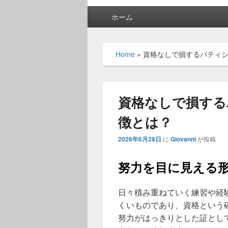
メ
ホーム
イ
ン
メ
Home
»
資格なしで損するパティ
ニ
ュ
ー
資格なしで損する
徴とは？
2026年6月28日
に
Giovanni
が投稿
努力を目に見える
日々積み重ねていく練習や経
くいものであり、資格という
努力がはっきりとした証とし