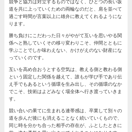
競争と協力は対立するものではなく、ひとつの長い坂
道を共に上っていくための両輪なのだと、肩を並べて
過ごす時間が言葉以上に雄弁に教えてくれるようにな
ります。
勝ち負けにこだわった日々がやがて互いを思いやる関
係へと熟していくその移り変わりこそ、仲間とともに
学ぶことでしか味わえない、かけがえのない財産にな
っていくのです。
互いを高め合おうとする空気は、教える側と教わる側
という固定した関係を越えて、誰もが学び手であり伝
え手でもあるという循環を生み出し、その循環のなか
でこそ、技術はよどみなく場全体へ行き渡っていきま
す。
競い合いの果てに生まれる連帯感は、卒業して別々の
道を歩んだ後にも消えることなく続いていくもので、
同じ時を分かち合った相手の存在が、ふとしたときに