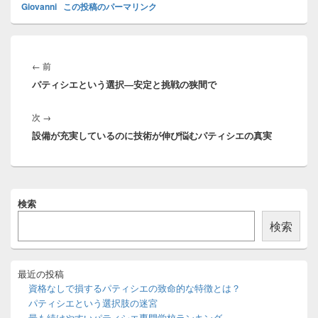
Giovanni
この投稿のパーマリンク
投
稿
前
←
前
ナ
パティシエという選択―安定と挑戦の狭間で
の
ビ
投
ゲ
次
次
→
稿:
ー
設備が充実しているのに技術が伸び悩むパティシエの真実
の
シ
投
ョ
稿:
ン
メ
検索
イ
ン
検索
サ
イ
ド
バ
最近の投稿
ー
資格なしで損するパティシエの致命的な特徴とは？
ウ
パティシエという選択肢の迷宮
ィ
最も続けやすいパティシエ専門学校ランキング