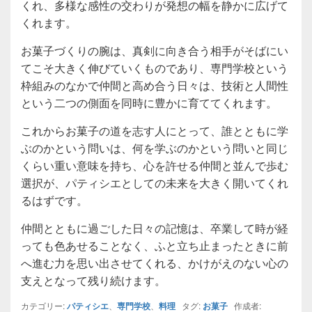
くれ、多様な感性の交わりが発想の幅を静かに広げて
くれます。
お菓子づくりの腕は、真剣に向き合う相手がそばにい
てこそ大きく伸びていくものであり、専門学校という
枠組みのなかで仲間と高め合う日々は、技術と人間性
という二つの側面を同時に豊かに育ててくれます。
これからお菓子の道を志す人にとって、誰とともに学
ぶのかという問いは、何を学ぶのかという問いと同じ
くらい重い意味を持ち、心を許せる仲間と並んで歩む
選択が、パティシエとしての未来を大きく開いてくれ
るはずです。
仲間とともに過ごした日々の記憶は、卒業して時が経
っても色あせることなく、ふと立ち止まったときに前
へ進む力を思い出させてくれる、かけがえのない心の
支えとなって残り続けます。
カテゴリー:
パティシエ
、
専門学校
、
料理
タグ:
お菓子
作成者: