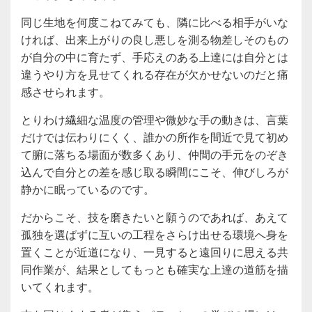
同じ生地を何度こねてみても、隣に比べる相手がいな
ければ、出来上がりの良し悪しを測る物差しそのもの
が自分の中に育たず、手応えのある上達には自分とは
違うやり方を見せてくれる存在が欠かせないのだと痛
感させられます。
とりわけ繊細な温度の管理や微妙な手の動きは、言葉
だけでは伝わりにくく、誰かの所作を間近で見て初め
て腑に落ちる場面が数多くあり、仲間の手元をのぞき
込んで自分との差を感じ取る瞬間にこそ、伸びしろが
静かに眠っているのです。
だからこそ、技を磨きたいと願うのであれば、あえて
孤独を選ばずに互いの工程をさらけ出せる環境へ身を
置くことが近道になり、一見すると遠回りに思える共
同作業が、結果としてもっとも確実な上達の道筋を描
いてくれます。