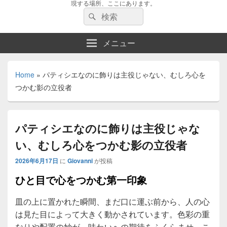
現する場所、ここにあります。
検
検
索:
索
メニュー
Home
»
パティシエなのに飾りは主役じゃない、むしろ心を
つかむ影の立役者
パティシエなのに飾りは主役じゃな
い、むしろ心をつかむ影の立役者
2026年6月17日
に
Giovanni
が投稿
ひと目で心をつかむ第一印象
皿の上に置かれた瞬間、まだ口に運ぶ前から、人の心
は見た目によって大きく動かされています。
色彩の重
なりや配置の妙が、味わいへの期待をふくらませ、こ