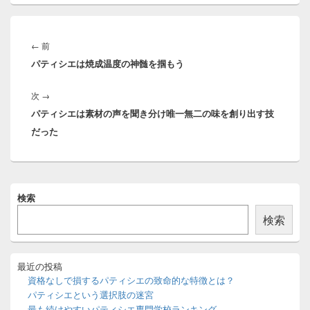
投
稿
前
←
前
ナ
パティシエは焼成温度の神髄を掴もう
の
ビ
投
ゲ
次
次
→
稿:
ー
パティシエは素材の声を聞き分け唯一無二の味を創り出す技
の
シ
だった
投
ョ
稿:
ン
メ
検索
イ
ン
検索
サ
イ
ド
バ
最近の投稿
ー
資格なしで損するパティシエの致命的な特徴とは？
ウ
パティシエという選択肢の迷宮
ィ
最も続けやすいパティシエ専門学校ランキング