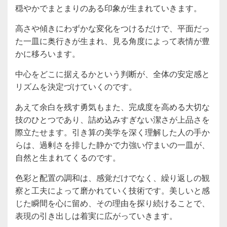
穏やかでまとまりのある印象が生まれていきます。
高さや傾きにわずかな変化をつけるだけで、平面だっ
た一皿に奥行きが生まれ、見る角度によって表情が豊
かに移ろいます。
中心をどこに据えるかという判断が、全体の安定感と
リズムを決定づけていくのです。
あえて余白を残す勇気もまた、完成度を高める大切な
技のひとつであり、詰め込みすぎない潔さが上品さを
際立たせます。引き算の美学を深く理解した人の手か
らは、過剰さを排した静かで力強い佇まいの一皿が、
自然と生まれてくるのです。
色彩と配置の調和は、感覚だけでなく、繰り返しの観
察と工夫によって磨かれていく技術です。美しいと感
じた瞬間を心に留め、その理由を探り続けることで、
表現の引き出しは着実に広がっていきます。