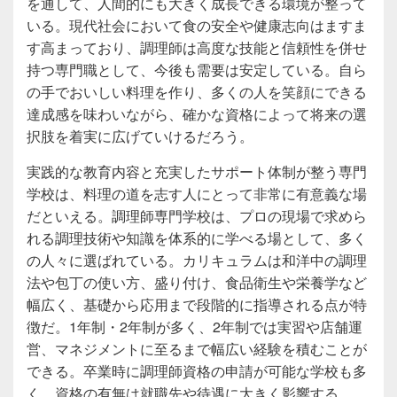
を通して、人間的にも大きく成長できる環境が整って
いる。現代社会において食の安全や健康志向はますま
す高まっており、調理師は高度な技能と信頼性を併せ
持つ専門職として、今後も需要は安定している。自ら
の手でおいしい料理を作り、多くの人を笑顔にできる
達成感を味わいながら、確かな資格によって将来の選
択肢を着実に広げていけるだろう。
実践的な教育内容と充実したサポート体制が整う専門
学校は、料理の道を志す人にとって非常に有意義な場
だといえる。調理師専門学校は、プロの現場で求めら
れる調理技術や知識を体系的に学べる場として、多く
の人々に選ばれている。カリキュラムは和洋中の調理
法や包丁の使い方、盛り付け、食品衛生や栄養学など
幅広く、基礎から応用まで段階的に指導される点が特
徴だ。1年制・2年制が多く、2年制では実習や店舗運
営、マネジメントに至るまで幅広い経験を積むことが
できる。卒業時に調理師資格の申請が可能な学校も多
く、資格の有無は就職先や待遇に大きく影響する。