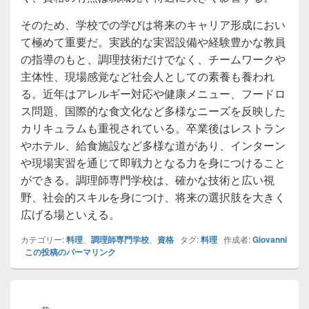
そのため、学校での学びは将来のキャリア形成におい
て極めて重要だ。実践的な実習設備や経験豊かな教員
の指導のもと、調理技術だけでなく、チームワークや
主体性、現場感覚など社会人としての素養も養われ
る。近年はアレルギー対応や健康メニュー、フードロ
ス問題、国際的な食文化など多様なニーズを反映した
カリキュラムも重視されている。卒業後はレストラン
やホテル、給食施設など多様な道があり、インターン
や現場実習を通じて即戦力となる力を身につけること
ができる。調理師専門学校は、確かな技術と広い視
野、社会的スキルを身につけ、将来の選択肢を大きく
広げる場といえる。
カテゴリー:
料理
、
調理師専門学校
、
資格
タグ:
料理
作成者:
Giovanni
この投稿のパーマリンク
投
稿