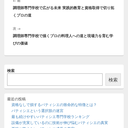
前
←
前
ナ
調理師専門学校で広がる未来 実践的教育と資格取得で切り拓
の
ビ
くプロの道
投
ゲ
稿:
ー
次
次
→
シ
調理師専門学校で描くプロの料理人への道と現場力を育む学
の
ョ
びの価値
投
ン
稿:
メ
検索
イ
ン
検索
サ
イ
ド
バ
最近の投稿
ー
資格なしで損するパティシエの致命的な特徴とは？
ウ
パティシエという選択肢の迷宮
ィ
最も続けやすいパティシエ専門学校ランキング
ジ
設備が充実しているのに技術が伸び悩むパティシエの真実
ェ