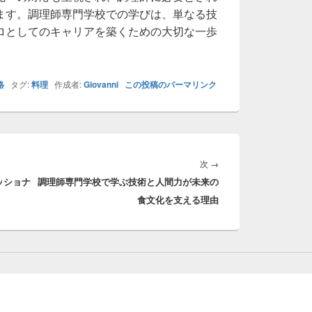
ます。調理師専門学校での学びは、単なる技
ロとしてのキャリアを築くための大切な一歩
格
タグ:
料理
作成者:
Giovanni
この投稿のパーマリンク
次
次
→
ッショナ
調理師専門学校で学ぶ技術と人間力が未来の
の
食文化を支える理由
投
稿: