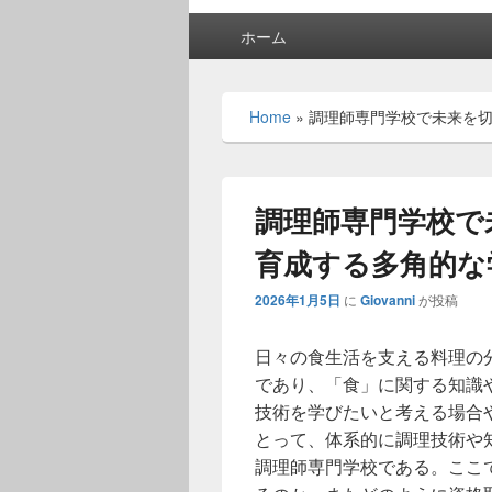
メ
ホーム
イ
ン
メ
Home
»
調理師専門学校で未来を
ニ
ュ
ー
調理師専門学校で
育成する多角的な
2026年1月5日
に
Giovanni
が投稿
日々の食生活を支える料理の
であり、「食」に関する知識
技術を学びたいと考える場合
とって、体系的に調理技術や
調理師専門学校である。ここ