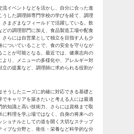
交流イベントなどを活かし、自分に合った進
こうした調理師専門学校の学びを経て、調理
、さまざまなフィールドで活躍している。飲
などの調理部門に加え、食品製造工場や配食
、さらには自営業として独立を目指す人も少
身についていることで、食の安全を守りなが
ることが可能となる。最近では、健康志向の
により、メニューの多様化や、アレルギー対
献立の提案など、調理師に求められる役割が
はそうしたニーズに的確に対応できる基礎と
界でキャリアを築きたいと考える人には最適
門的知識と高い技術力、さらには資格まで取
単に料理を学ぶ場ではなく、自身の将来への
ッショナルとしての道を開く大切なステップ
ティブな分野と、衛生・栄養など科学的な分