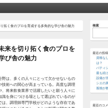
メ
検索
切り拓く食のプロを育成する多角的な学び舎の魅力
イ
ン
サ
イ
ド
未来を切り拓く食のプロを
バ
ー
最近の投
学び舎の魅力
ウ
資格な
ィ
は？
ジ
パティ
ェ
最も続
ッ
分野は、多くの人々にとって欠かせないもの
設備が
ト
エ
シエの
や技術への関心が高まっている。
高度な調理
リ
孤独が
や、将来飲食業界で活躍したいと願う人々に
ア
知識を身につける場として選ばれているのが
では、調理師専門学校がどのような存在であ
最近のコ