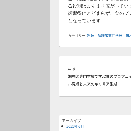
る役割はますます広がってい
術習得にとどまらず、食のプ
となっています。
カテゴリー:
料理
、
調理師専門学校
、
資
投
稿
前
←
前
ナ
調理師専門学校で学ぶ食のプロフェ
の
ビ
ル育成と未来のキャリア形成
投
ゲ
稿:
ー
シ
ョ
ン
アーカイブ
2026年6月