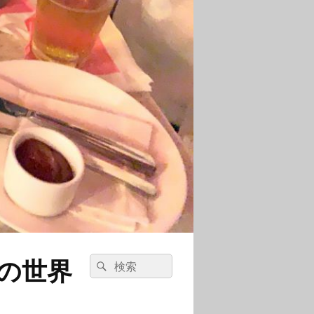
の世界
検
検
索:
索