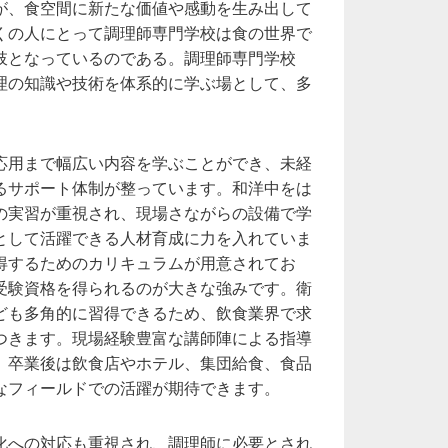
が、食空間に新たな価値や感動を生み出して
くの人にとって調理師専門学校は食の世界で
肢となっているのである。調理師専門学校
理の知識や技術を体系的に学ぶ場として、多
応用まで幅広い内容を学ぶことができ、未経
るサポート体制が整っています。和洋中をは
の実習が重視され、現場さながらの設備で学
として活躍できる人材育成に力を入れていま
得するためのカリキュラムが用意されてお
受験資格を得られるのが大きな強みです。衛
ども多角的に習得できるため、飲食業界で求
つきます。現場経験豊富な講師陣による指導
、卒業後は飲食店やホテル、集団給食、食品
なフィールドでの活躍が期待できます。
化への対応も重視され、調理師に必要とされ