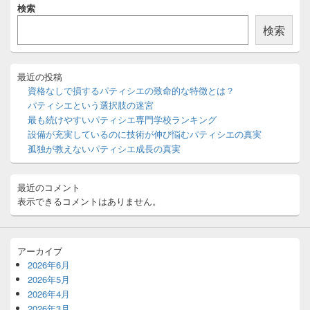
検索
イ
ン
検索
サ
イ
ド
バ
最近の投稿
ー
資格なしで損するパティシエの致命的な特徴とは？
ウ
パティシエという選択肢の迷宮
ィ
最も続けやすいパティシエ専門学校ランキング
ジ
設備が充実しているのに技術が伸び悩むパティシエの真実
ェ
ッ
孤独が教えないパティシエ成長の真実
ト
エ
リ
最近のコメント
ア
表示できるコメントはありません。
アーカイブ
2026年6月
2026年5月
2026年4月
2026年3月