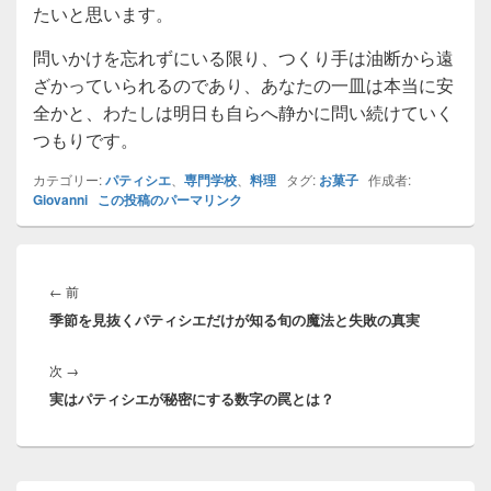
たいと思います。
問いかけを忘れずにいる限り、つくり手は油断から遠
ざかっていられるのであり、あなたの一皿は本当に安
全かと、わたしは明日も自らへ静かに問い続けていく
つもりです。
カテゴリー:
パティシエ
、
専門学校
、
料理
タグ:
お菓子
作成者:
Giovanni
この投稿のパーマリンク
投
稿
前
←
前
ナ
季節を見抜くパティシエだけが知る旬の魔法と失敗の真実
の
ビ
投
ゲ
次
次
→
稿:
ー
実はパティシエが秘密にする数字の罠とは？
の
シ
投
ョ
稿:
ン
メ